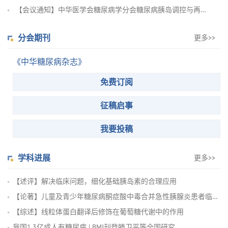
【会议通知】中华医学会糖尿病学分会糖尿病胰岛调控与再生医学学...
分会期刊
更多>>
《中华糖尿病杂志》
免费订阅
征稿启事
我要投稿
学科进展
更多>>
【述评】解决临床问题，细化基础胰岛素的合理应用
【论著】儿童及青少年糖尿病酮症酸中毒合并急性胰腺炎患者临床特...
【综述】线粒体蛋白翻译后修饰在葡萄糖代谢中的作用
我国1.3亿成人有糖尿病 | BMJ刊登滕卫平等全国研究