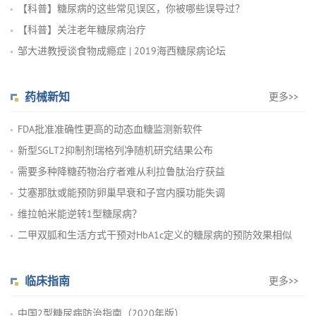
【科普】糖尿病的这些常见误区，你被哪些误导过？
【科普】关注老年糖尿病治疗
邹大进教授谈食物成瘾症 | 2019海西糖尿病论坛
药械新知
更多>>
FDA批准准确性更高的动态血糖监测新软件
新型SGLT2抑制剂瑞格列净随机研究结果公布
需要多种降糖药物治疗者难从利拉鲁肽治疗获益
艾塞那肽或能预防卵巢早衰和子宫内膜功能失调
维拉帕米能逆转1型糖尿病？
二甲双胍和生活方式干预对HbA1c定义的糖尿病的预防效果相似
临床指南
更多>>
中国2型糖尿病防治指南（2020年版）