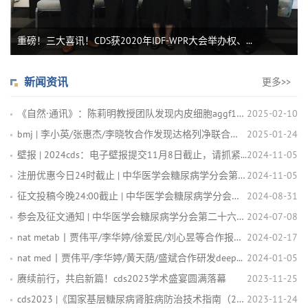
重磅！三大喜讯！CDS获2020年IDF-WPR大会举办权、...
新闻资讯
更多>>
《自然·通讯》：陈莉明教授团队发现内皮细胞aggf1介导tn...
2025-02-10
bmj | 李小英/张惠杰/李晓牧合作发现达格列净联合生活方...
2025-01-24
壁报 | 2024cds：电子壁报提交11月8日截止，请抓紧...
2024-11-05
注册优惠今日24时截止 | 中华医学会糖尿病学分会第二十六次...
2024-11-05
征文投稿今晚24:00截止 | 中华医学会糖尿病学分会第二十...
2024-08-31
参会及征文通知 | 中华医学会糖尿病学分会第二十六次学术会议
2024-07-08
nat metab丨贾伟平/李华婷/徐爱民/刘心昱等合作报道...
2024-02-17
nat med丨贾伟平/李华婷/黄天荫/盛斌合作研发deep...
2024-01-05
赓续前行，共启新篇！cds2023学术盛宴圆满落幕
2023-11-25
cds2023 |《国家基层糖尿病肾脏病防治技术指南（202...
2023-11-24