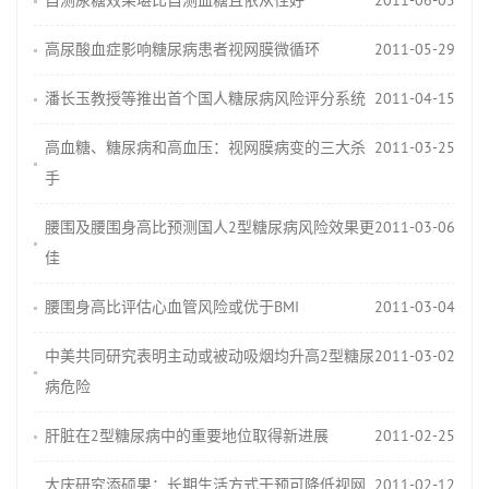
自测尿糖效果堪比自测血糖且依从性好
2011-06-05
高尿酸血症影响糖尿病患者视网膜微循环
2011-05-29
潘长玉教授等推出首个国人糖尿病风险评分系统
2011-04-15
高血糖、糖尿病和高血压：视网膜病变的三大杀
2011-03-25
手
腰围及腰围身高比预测国人2型糖尿病风险效果更
2011-03-06
佳
腰围身高比评估心血管风险或优于BMI
2011-03-04
中美共同研究表明主动或被动吸烟均升高2型糖尿
2011-03-02
病危险
肝脏在2型糖尿病中的重要地位取得新进展
2011-02-25
大庆研究添硕果：长期生活方式干预可降低视网
2011-02-12