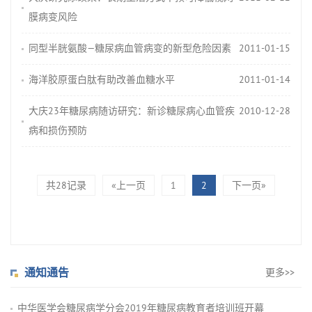
膜病变风险
同型半胱氨酸—糖尿病血管病变的新型危险因素
2011-01-15
海洋胶原蛋白肽有助改善血糖水平
2011-01-14
大庆23年糖尿病随访研究：新诊糖尿病心血管疾
2010-12-28
病和损伤预防
共28记录
«上一页
1
2
下一页»
通知通告
更多>>
中华医学会糖尿病学分会2019年糖尿病教育者培训班开幕