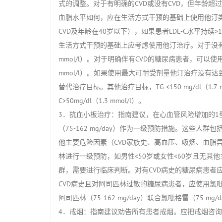
式的调整。对于有明确的CVD或没有CVD，但年龄超
血脂水平如何，应在生活方式干预的基础上使用他汀
CVD及年龄在40岁以下），如果患者LDL-C水平持续>
生活方式干预的基础上应考虑使用他汀治疗。对于没有明确CV
mmol/l）。对于明确伴有CVD的糖尿病患者，可以使用大
mmol/l）。如果使用最大可耐受剂量他汀治疗没有达
替代治疗目标。其他治疗目标，TG <150 mg/dl（1.7 mmo
C>50mg/dl（1.3 mmol/l）。
3．抗血小板治疗：指南建议，在心血管风险增加的1型
（75-162 mg/day）作为一级预防措施。这些人
他主要危险因素（CVD家族史、高血压、吸烟、血脂
林进行一级预防，如男性<50岁或女性<60岁且无
群，需要进行临床判断。对有CVD病史的糖尿病患者应使用
CVD病史且对阿司匹林过敏的糖尿病患者，应使用氯吡格
阿司匹林（75-162 mg/day）联合氯吡格雷（75 mg
4．戒烟：指南建议劝告所有患者戒烟。应把戒烟咨