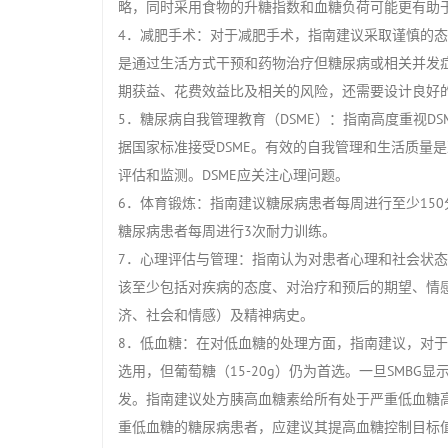
略，同时采用食物的升糖指数和血糖负荷可能更有助
4．减肥手术：对于减肥手术，指南建议采取谨慎的态度。
是通过生活方式干预和药物治疗但糖尿病或相关并发
期获益、花费效益比及相关的风险，还需要设计良好
5．糖尿病自我管理教育（DSME）：指南高度重视D
据国家标准接受DSME。有效的自我管理和生活质量
评估和监测。DSME应关注心理问题。
6．体育锻炼：指南建议糖尿病患者每周进行至少15
糖尿病患者每周进行3次耐力训练。
7．心理评估与管理：指南认为对患者心理和社会状
该至少包括对疾病的态度、对治疗和预后的期望、情
济、社会和情感）及精神病史。
8．低血糖：在对低血糖的处理方面，指南建议，对
选用，但葡萄糖（15-20g）仍为首选。一旦SMB
发。指南建议处方胰高血糖素给所有处于严重低血糖
重低血糖的糖尿病患者，应建议其提高血糖控制目标