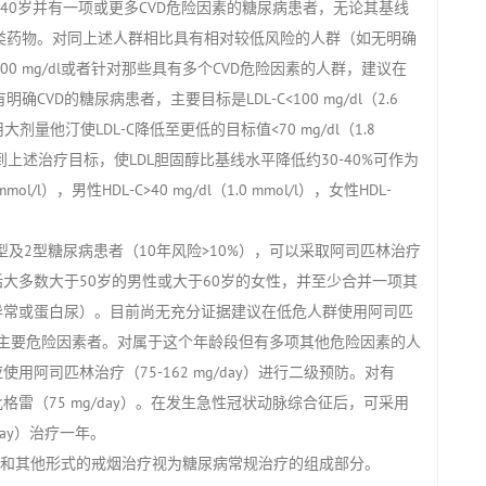
过40岁并有一项或更多CVD危险因素的糖尿病患者，无论其基线
类药物。对同上述人群相比具有相对较低风险的人群（如无明确
100 mg/dl或者针对那些具有多个CVD危险因素的人群，建议在
D的糖尿病患者，主要目标是LDL-C<100 mg/dl（2.6
剂量他汀使LDL-C降低至更低的目标值<70 mg/dl（1.8
到上述治疗目标，使LDL胆固醇比基线水平降低约30-40%可作为
l/l），男性HDL-C>40 mg/dl（1.0 mmol/l），女性HDL-
及2型糖尿病患者（10年风险>10%），可以采取阿司匹林治疗
群包括大多数大于50岁的男性或大于60岁的女性，并至少合并一项其
异常或蛋白尿）。目前尚无充分证据建议在低危人群使用阿司匹
其他主要危险因素者。对属于这个年龄段但有多项其他危险因素的人
阿司匹林治疗（75-162 mg/day）进行二级预防。对有
雷（75 mg/day）。在发生急性冠状动脉综合征后，可采用
/day）治疗一年。
询和其他形式的戒烟治疗视为糖尿病常规治疗的组成部分。