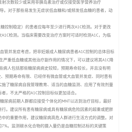
素注射次数较少或采用非胰岛素治疗或仅接受医学营养治疗
指导。对于那些易发生无症状低血糖和/或频发低血糖的患者，动
血糖控制稳定）的患者应每年至少进行两次A1C检测。对于更改
A1C检测。当临床需要改变治疗方案时可适时检测A1C，为临
血管并发症考虑，把非妊娠成人糖尿病患者A1C控制的总体目标
生严重低血糖或其他治疗副作用的情况下，可以建议将其A1C降
这些病人包括那些糖尿病病史较短，预期寿命较长，并且没有明
史、预期寿命有限、已经伴有微血管或大血管并发症、同时患有
实施了糖尿病自我管理教育、适当的血糖监测、应用了有效剂量
者，不太严格的A1C控制目标似更加适合。
及糖尿病前期人群都应接受个体化的MNT以达到治疗目标，最好
进行。建议所有患有糖尿病或具有糖尿病危险因素的超重或肥胖
防中的重要作用，建议糖尿病高危人群进行生活方式的调整。对
的7%。监测碳水化合物的摄入量仍是血糖控制达标的关键策