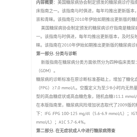
内容概要
：美国糖尿病协会制定颁发的糖尿病诊疗指
床指南之一。该指南与时俱进，每年均推出更新版本
崇和青睐。该指南在2010年伊始如期推出更新版的糖
美国糖尿病协会制定颁发的糖尿病诊疗指南是糖尿病
一。该指南与时俱进，每年均推出更新版本，及时反
睐。该指南在2010年伊始如期推出更新版的糖尿病
第一部分. 分类与诊断
新版指南在糖尿病分类方面依然分为四种临床类型：
（GDM）。
糖尿病的诊断标准在原诊断标准基础上，增加了糖化血红蛋
（FPG）≥7.0 mmol/L。空腹定义为至少8小时内无热量
型的高血糖症状或高血糖危象，随机血糖≥11.1 mmol/
在本版指南里，糖尿病风险增加状态取代了2009版
下：IFG :FPG 100-125 mg/dl（5.6-6.9 mmol/L）；I
mmol/L）；A1C 5.7-6.4%。
第二部分. 在无症状成人中进行糖尿病筛查