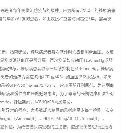
尿病患者每年提供流感疫苗的接种。应为所有2岁以上的糖尿病患
苗的年龄>64岁的患者，如上次接种疫苗时间超过5年，需再次
诊断，指南建议，糖尿病患者每次就诊时均应该测量血压。收缩
另日复测以确认血压是否升高。再次测量如收缩压≥130mmHg或舒
指南推荐，糖尿病患者收缩压应该控制在<130 mmHg。糖尿病
压患者的治疗方案应包括ACEI或ARB。如血压仍然未达标，如患
，如患者GFR＜30 ml•min/1.73 m2，应加用髓袢利尿剂。为达到血
糖尿病和慢性高血压的妊娠患者，为了母亲的长期健康和减少对
mmHg。妊娠期间，ACEI和ARB均属禁忌。
血脂异常的筛查，大多数成人糖尿病患者应至少每年检测一次空
2.6mmol/L），HDL-C>50mg/dl（1.25mmol/L），
年重复一次血脂评估。为改善糖尿病患者的血脂谱，应建议患者进行生活方