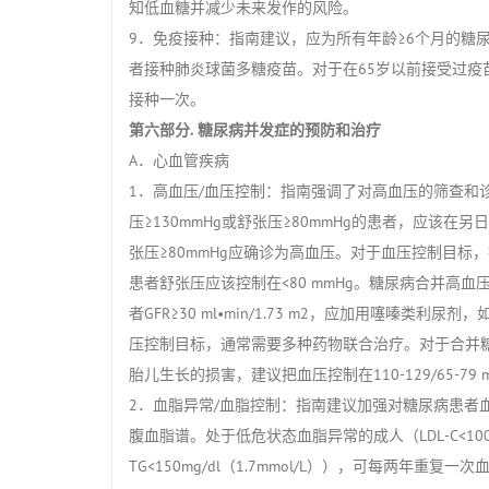
知低血糖并减少未来发作的风险。
9．免疫接种：指南建议，应为所有年龄≥6个月的糖
者接种肺炎球菌多糖疫苗。对于在65岁以前接受过疫
接种一次。
第六部分. 糖尿病并发症的预防和治疗
A．心血管疾病
1．高血压/血压控制：指南强调了对高血压的筛查和
压≥130mmHg或舒张压≥80mmHg的患者，应该在
张压≥80mmHg应确诊为高血压。对于血压控制目标，
患者舒张压应该控制在<80 mmHg。糖尿病合并高血
者GFR≥30 ml•min/1.73 m2，应加用噻嗪类利尿剂
压控制目标，通常需要多种药物联合治疗。对于合并
胎儿生长的损害，建议把血压控制在110-129/65-79 
2．血脂异常/血脂控制：指南建议加强对糖尿病患者
腹血脂谱。处于低危状态血脂异常的成人（LDL-C<100mg/dl（
TG<150mg/dl（1.7mmol/L）），可每两