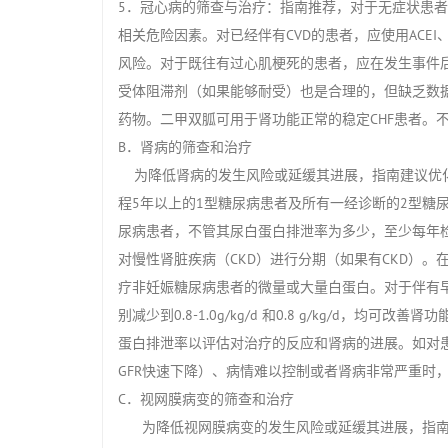
5．冠心病的筛查与治疗：指南推荐，对于无症状患者
相关危险因素。对已经伴有CVD的患者，应使用ACE
风险。对于既往有过心肌梗死的患者，应在发生事件后
受体阻滞剂（如果能够耐受）也是合理的，但缺乏数
药物。二甲双胍可用于肾功能正常的稳定CHF患者。不
B．肾病的筛查和治疗
为降低肾病的发生风险或延缓其进展，指南建议优化
程5年以上的1型糖尿病患者及所有一经诊断的2型糖
尿病患者，不管其尿白蛋白排泄率为多少，至少每年检
对慢性肾脏疾病（CKD）进行分期（如果有CKD）。在
疗非妊娠糖尿病患者的微量或大量白蛋白。对于伴有早
别减少到0.8-1.0g/kg/d 和0.8 g/kg/d，
蛋白排泄率以评估对治疗的反应和肾病的进展。如对
GFR快速下降）、病情难以控制或者肾病非常严重时
C．视网膜病变的筛查和治疗
为降低视网膜病变的发生风险或延缓其进展，指南