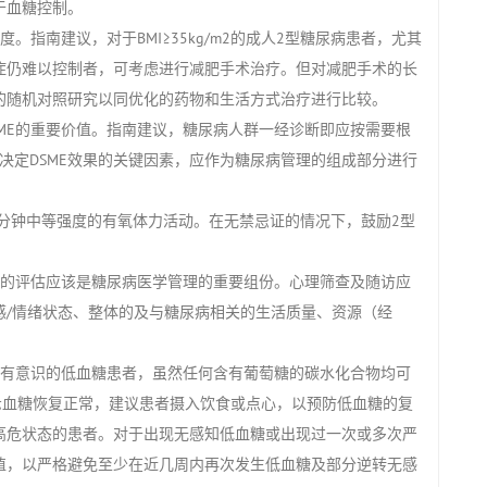
于血糖控制。
指南建议，对于BMI≥35kg/m2的成人2型糖尿病患者，尤其
症仍难以控制者，可考虑进行减肥手术治疗。但对减肥手术的长
的随机对照研究以同优化的药物和生活方式治疗进行比较。
SME的重要价值。指南建议，糖尿病人群一经诊断即应按需要根
是决定DSME效果的关键因素，应作为糖尿病管理的组成部分进行
0分钟中等强度的有氧体力活动。在无禁忌证的情况下，鼓励2型
态的评估应该是糖尿病医学管理的重要组份。心理筛查及随访应
感/情绪状态、整体的及与糖尿病相关的生活质量、资源（经
于有意识的低血糖患者，虽然任何含有葡萄糖的碳水化合物均可
G显示血糖恢复正常，建议患者摄入饮食或点心，以预防低血糖的复
高危状态的患者。对于出现无感知低血糖或出现过一次或多次严
值，以严格避免至少在近几周内再次发生低血糖及部分逆转无感