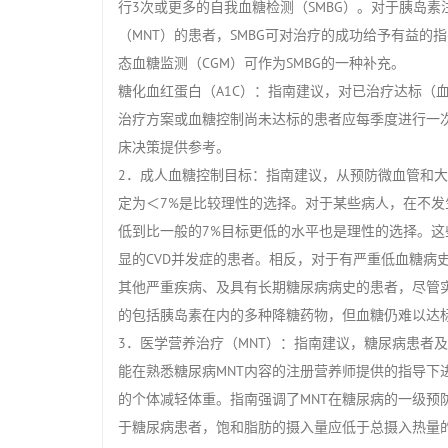
行3次或更多的自我血糖检测（SMBG）。对于胰岛
（MNT）的患者，SMBG可对治疗的成功给予有益的
态血糖监测（CGM）可作为SMBG的一种补充。
糖化血红蛋白（A1C）：指南建议，对已治疗达标（
治疗方案或血糖控制尚未达标的患者应每季度进行一次
床决策提供参考。
2．成人血糖控制目标：指南建议，从预防微血管和大
定为＜7%是比较理性的选择。对于某些病人，在不发
低到比一般的7%目标更低的水平也是理性的选择。
显的CVD并发症的患者。相反，对于有严重低血糖病
其他严重疾病、及具有长期糖尿病病史的患者，尽管
的包括胰岛素在内的多种降糖药物，但血糖仍难以达标
3．医学营养治疗（MNT）：指南建议，糖尿病患者
能在熟悉糖尿病MNT内容的注册营养师提供的指导下
的个体减轻体重。指南强调了MNT在糖尿病的一级预
于糖尿病患者，饱和脂肪的摄入量应低于总摄入热量