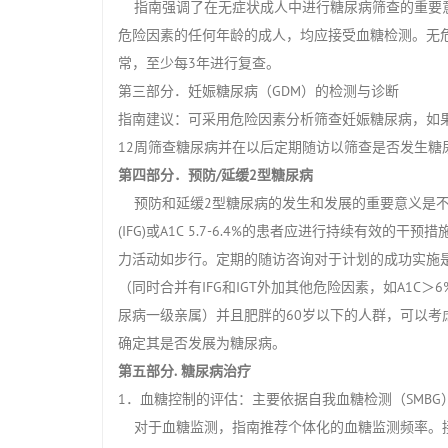
指南强调了在无症状成人中进行糖尿病筛查的重要意义，
危险因素的任何年龄的成人，均应接受血糖检测。无
常，至少每3年进行复查。
第三部分．妊娠糖尿病（GDM）的检测与诊断
指南建议：可采用危险因素分析筛查妊娠糖尿病，如果可
12周筛查糖尿病并在以后定期随访以筛查是否发生糖
第四部分．预防/延缓2型糖尿病
预防和延缓2型糖尿病的发生和发展的重要意义是不
(IFG)或A1C 5.7-6.4%的患者应进行持续有效的
力活动如步行。定期的随访咨询对于计划的成功实施
（同时合并有IFG和IGT外加其他危险因素，如A1C
尿病一级亲属）并且肥胖的60岁以下的人群，可以
确定其是否发展为糖尿病。
第五部分. 糖尿病治疗
1．血糖控制的评估：主要依据自我血糖检测（SMBG
对于血糖监测，指南推荐个体化的血糖监测频率。接