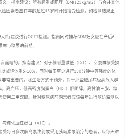
指南建议：所有超重或肥胖（BMI≥25kg/m2）与合并其他
危险因素者应在年龄超过45岁时开始接受检测。如检测结果正
行建议进行OGTT检测。指南同时推荐GDM妇女应在产后6-
尿病与糖尿病前期。
言而喻的。指南建议：对于糖耐量减低（IGT）、空腹血糖受损
干预措施以减轻体重5-10%，同时每周至少进行150分钟中等强度的体
是非常重要的。除生活方式干预外，对于那些糖尿病极高危人群
＞6%，高血压，低高密度脂蛋白（HDL）胆固醇，高甘油三脂、糖
考虑使用二甲双胍。针对糖尿病前期患者应该每年进行随访监测以
）与糖化血红蛋白（A1C）。
受每日多次胰岛素注射或采用胰岛素泵治疗的患者，应每天进