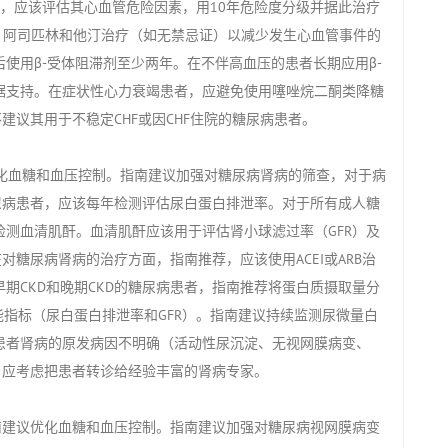
，应该评估其心血管危险因素，用10年危险度分级并据此治疗
I、阿司匹林和他汀治疗（如无禁忌证）以减少发生心血管事件的
使用β-受体阻滞剂至少两年。在不伴高血压的患者长期应用β-
据支持。在症状性心力衰竭患者，应避免使用噻唑烷二酮类降糖
建议其用于不稳定CHF或因CHF住院的糖尿病患者。
血糖和血压控制。指南建议加强对糖尿病肾病的筛查，对于病
尿病患者，应该每年检测评估尿白蛋白排泄率。对于所有成人糖
测血清肌酐。血清肌酐应该用于评估肾小球滤过率（GFR）及
对糖尿病肾病的治疗方面，指南推荐，应该使用ACEI或ARB治
期CKD和晚期CKD的糖尿病患者，指南推荐将蛋白质摄取量分
均可改善肾功能指标（尿白蛋白排泄率和GFR）。指南建议持续监测尿微量白
患者肾病的原发病因不明确（活动性尿沉淀、无视网膜病变、
，应考虑把患者转诊给经验丰富的肾病专家。
建议优化血糖和血压控制。指南建议加强对糖尿病视网膜病变