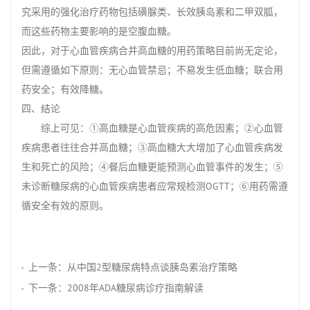
究采用的强化治疗药物包括磺脲类、长效胰岛素和二甲双胍，
而这些药物主要影响的是空腹血糖。
因此，对于心血管疾病合并高血糖的用药策略目前尚无定论，
但需遵循如下原则：无心血管禁忌；不易发生低血糖；联合用
药安全；有效降糖。
四、结论
综上可见：①高血糖是心血管疾病的高危因素；②心血管
疾病患者往往合并高血糖；③高血糖大大增加了心血管疾病发
生和死亡的风险；④餐后血糖更能预测心血管事件的发生；⑤
未诊断糖尿病的心血管疾病患者应常规检测OGTT；⑥用药需遵
循安全有效的原则。
上一条：
从中国2型糖尿病特点谈胰岛素治疗策略
下一条：
2008年ADA糖尿病诊疗指南解读