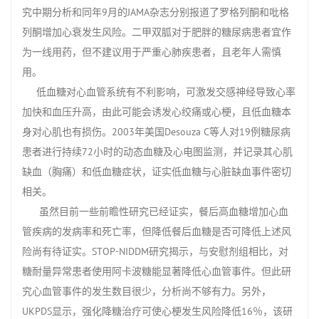
究中期分析和同年9月的JAMA杂志分别报道了罗格列酮和吡格
列酮增加心衰发生风险。二甲双胍对于肥胖的糖尿病患者宜作
为一线用药，但不建议用于严重心肺疾患者，且老年人需慎
用。
低血糖对心血管系统有不利影响，可激发交感神经导致心率
加快和血压升高，由此可能会诱发心绞痛或心梗，且低血糖本
身对心肌也有损伤。2003年美国Desouza C等人对19例糖尿病
患者进行持续72小时的动态血糖及心电图监测，并记录其心肌
缺血（胸痛）和低血糖症状，证实低血糖与心脏缺血事件密切
相关。
虽然目前一些前瞻性研究已经证实，餐后高血糖增加心血
管疾病的发病率和死亡率，但降低餐后血糖是否可降低上述风
险尚有待证实。STOP-NIDDM研究揭示，与安慰剂组相比，对
糖耐量异常患者使用阿卡波糖能显著降低心血管事件。但此研
究心血管事件的发生数目很少，分析尚不够有力。另外，
UKPDS显示，强化降糖治疗可使心梗发生风险降低16％，该研