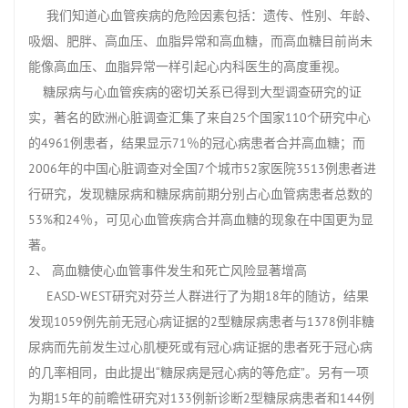
我们知道心血管疾病的危险因素包括：遗传、性别、年龄、
吸烟、肥胖、高血压、血脂异常和高血糖，而高血糖目前尚未
能像高血压、血脂异常一样引起心内科医生的高度重视。
糖尿病与心血管疾病的密切关系已得到大型调查研究的证
实，著名的欧洲心脏调查汇集了来自25个国家110个研究中心
的4961例患者，结果显示71％的冠心病患者合并高血糖；而
2006年的中国心脏调查对全国7个城市52家医院3513例患者进
行研究，发现糖尿病和糖尿病前期分别占心血管病患者总数的
53%和24％，可见心血管疾病合并高血糖的现象在中国更为显
著。
2、 高血糖使心血管事件发生和死亡风险显著增高
EASD-WEST研究对芬兰人群进行了为期18年的随访，结果
发现1059例先前无冠心病证据的2型糖尿病患者与1378例非糖
尿病而先前发生过心肌梗死或有冠心病证据的患者死于冠心病
的几率相同，由此提出“糖尿病是冠心病的等危症”。另有一项
为期15年的前瞻性研究对133例新诊断2型糖尿病患者和144例