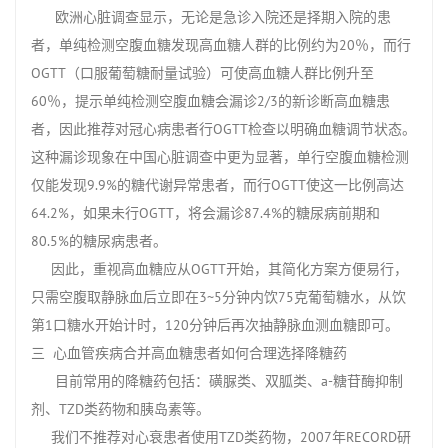
欧洲心脏调查显示，无论是急诊入院还是择期入院的患
者，单纯检测空腹血糖发现高血糖人群的比例约为20％，而行
OGTT（口服葡萄糖耐量试验）可使高血糖人群比例升至
60％，提示单纯检测空腹血糖会漏诊2/3的新诊断高血糖患
者，因此推荐对冠心病患者行OGTT检查以明确血糖调节状态。
这种漏诊现象在中国心脏调查中更为显著，单行空腹血糖检测
仅能发现9.9%的糖代谢异常患者，而行OGTT使这一比例高达
64.2%，如果未行OGTT，将会漏诊87.4%的糖尿病前期和
80.5%的糖尿病患者。
因此，重视高血糖应从OGTT开始，其简化方案方便易行，
只需空腹取静脉血后立即在3~5分钟内饮75克葡萄糖水，从饮
第1口糖水开始计时，120分钟后再次抽静脉血测血糖即可。
三 心血管疾病合并高血糖患者如何合理选择降糖药
目前常用的降糖药包括：磺脲类、双胍类、a-糖苷酶抑制
剂、TZD类药物和胰岛素等。
我们不推荐对心衰患者使用TZD类药物，2007年RECORD研