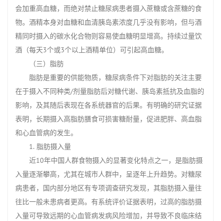
会加重高血糖，而绝对禁止糖尿病患者摄入蔗糖或含蔗糖的食
物。酒精本身对血糖和血清胰岛素浓度几乎没有影响，但与酒
精同时摄入的碳水化合物则容易使血糖明显增高。持续过量饮
酒（每天3个或3个以上酒精单位）可引起高血糖。
（三）脂肪
脂肪是重要的供能物质，糖尿病条件下对脂肪的关注主要
在于摄入不同种类/剂量脂肪后对糖代谢、胰岛素抵抗及血脂的
影响，及其随后表现在各系统器官的后果。有明确的研究证据
表明，长期摄入高脂肪膳食可损害糖耐量，促进肥胖、高血脂
和心血管病的发生。
1. 脂肪摄入量
近10年中国人群食物摄入的显著变化特点之一，是脂肪摄
入量逐渐攀高，尤其在城市人群中，呈逐年上升趋势。对糖尿
病患者，国内部分地区有专项调查研究发现，其脂肪摄入量往
往比一般未患病者更高。有系统评价证据表明，过高的脂肪摄
入量可导致远期的心血管病发病风险增加，并导致不良临床结