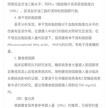
而降低血甘油三酯水平；同时ω-3脂肪酸升高高密度脂蛋白
（HDL），促进血甘油三脂的清除和胆固醇代谢。
4. 单不饱和脂肪酸
荟萃分析发现，单不饱和脂肪酸对于血脂和脂蛋白水平的
改善有促进作用。在健康人中进行的随机对照研究还发现，在
不增加总脂肪摄入量的前提下，提高膳食单不饱和脂肪酸
(Monounsatured fatty acids， MUFA)的比例，有助于改善糖耐
量。
5. 膳食胆固醇
临床前瞻性队列研究发现，糖尿病患者大量摄入胆固醇将
显著增高其心血管病患病风险。限制膳食胆固醇摄入量对临床
长期结局影响的证据，主要源于在非糖尿病患者和1型糖尿病患
者中进行的研究。建议将膳食胆固醇摄入限制在300 mg/d以
内。
（四）蛋白质
根据膳食营养素参考摄入量（DRIs）的推荐，可接受的蛋