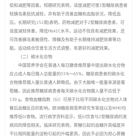
偿和减肥等因素。短期研究表明，适度减肥可使2型糖尿病患者
轻胰岛素抵抗减轻，并有助于改善血糖和血脂状况，降低血
压。长期研究(≥52周)表明，药物减肥对于2型糖尿病患者，可
适度减轻体重，降低HbA1C水平。运动不但具有减肥效果，还
可改善胰岛素敏感性、降糖及有助于长期维持减肥效果等功
能。运动结合饮食生活方式调整，有更好的减肥效果。
（二）碳水化合物
中国营养学会在普通人每日膳食推荐量中提出碳水化合物
应占成人每日摄入总能量的55%～65%，糖尿病患者的碳水化
合物推荐摄入量比普通人群略低。由于大脑唯一能量来源是葡
萄糖，因此推荐糖尿病患者每天碳水化合物摄入量不应低于
130 g。食物血糖指数（GI）可用于比较不同碳水化合物对人体
餐后血糖反应的影响。欧洲糖尿病营养研究专家组以及WHO均
推荐低GI食物。流行病学资料显示，低GI饮食与2型糖尿病的发
病风险降低相关。临床研究表明，蔗糖引起的血糖升高幅度并
不比相同能量的淀粉引起的升幅更高，因此不必因为担心蔗糖