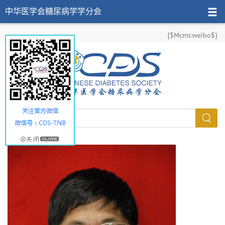
中华医学会糖尿病学学分会
{$Mcms:weibo$}