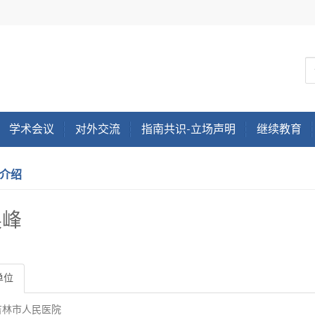
学术会议
对外交流
指南共识-立场声明
继续教育
介绍
焕峰
单位
吉林市人民医院