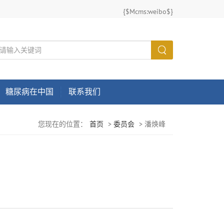
{$Mcms:weibo$}
糖尿病在中国
联系我们
您现在的位置：
首页
>
委员会
>
潘焕峰