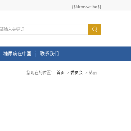
{$Mcms:weibo$}
糖尿病在中国
联系我们
您现在的位置：
首页
>
委员会
>
丛丽