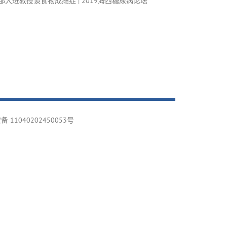
邹大进教授谈食物成瘾症 | 2019海西糖尿病论坛
 11040202450053号