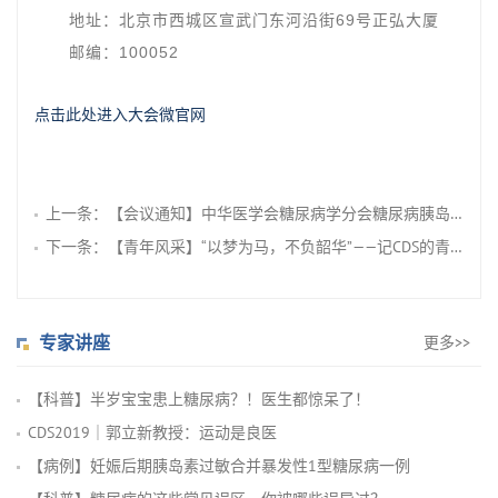
地址：
北京市西城区宣武门东河沿街69号正弘大厦
邮编：
100052
点击此处进入大会微官网
上一条：
【会议通知】中华医学会糖尿病学分会糖尿病胰岛调控与再生医学学组2021年学术年会
下一条：
【青年风采】“以梦为马，不负韶华”——记CDS的青年人臧丽
专家讲座
更多>>
【科普】半岁宝宝患上糖尿病？！医生都惊呆了！
CDS2019｜郭立新教授：运动是良医
【病例】妊娠后期胰岛素过敏合并暴发性1型糖尿病一例