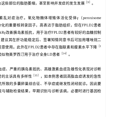
［
9］
为这些部位的脂肪萎缩，甚至影响并发症的发生发展
。
谢紊乱对症治疗。
氧化物酶体增殖体活化受体γ（peroxisome
γ，PPARγ）是脂肪分化的重要核转录因子，高表达于脂肪组织，但在FPLD2患者
ARγ改善胰岛素抵抗，用于治疗FPLD2患者有较好的血糖控制
。
建议其在肝功能稳定后、签署知情同意书后可加用噻唑烷二
［
1
同意使用。
此外在FPLD2患者中存在脂联素和瘦素水平下降
［
14］
类似物美罗西汀用于治疗全身LD患者
。
脂血症、严重的胰岛素抵抗、高雄激素血症及雄性化表现对诊断
［
15］
时的主诉具有多样性
，如本例患者因高脂血症诱发的急性
抗所致的多囊卵巢综合征、不孕症或继发性闭经就诊。
因此要
现与辅助检查结果，早期识别与诊断该病，必要时进行基因检