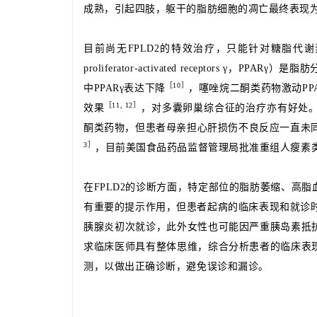
成熟，引起四肢，躯干的脂肪细胞的凋亡最终表现
目前尚无FPLD2的特效治疗，只能针对糖脂代
proliferator-activated receptors 
［
10］
中PPARγ表达下降
，噻唑烷二酮类药物激动PP
［
11, 12］
效果
，对多囊卵巢综合征的治疗亦有好处
酮类药物，但患者母亲担心肝损伤不良反应一直未
3］
，目前美国食品药品监督管理局批准重组人瘦素
在FPLD2的诊断方面，特定部位的脂肪萎缩、高
有重要的提示作用，但患者起病的临床表现和就诊
胰腺炎初次就诊，此外女性也可能因严重胰岛素抵
求临床医师具有整体思维，综合分析患者的临床表
测，以做出正确诊断，避免误诊和漏诊。