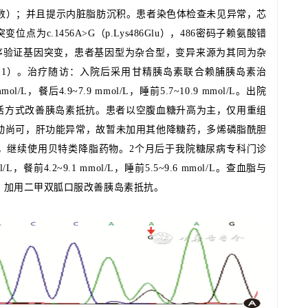
分位数）；并且提示内脏脂肪沉积。患者染色体检查未见异常，芯
c.1456A>G（p.Lys486Glu），486密码子赖氨酸错
r测序验证基因突变，患者基因型为杂合型，变异来源为其同为杂
图1）。治疗随访：入院后采用甘精胰岛素联合赖脯胰岛素治
ol/L，餐后4.9~7.9 mmol/L，睡前5.7~10.9 mmol/L。出院
活方式改善胰岛素抵抗。患者以空腹血糖升高为主，仅用重组
波动尚可，肝功能异常，故暂未加用其他降糖药，多烯磷脂酰胆
，继续使用贝特类降脂药物。2个月后于我院糖尿病专科门诊
，餐前4.2~9.1 mmol/L，睡前5.5~9.6 mmol/L。查血脂与
2，加用二甲双胍口服改善胰岛素抵抗。