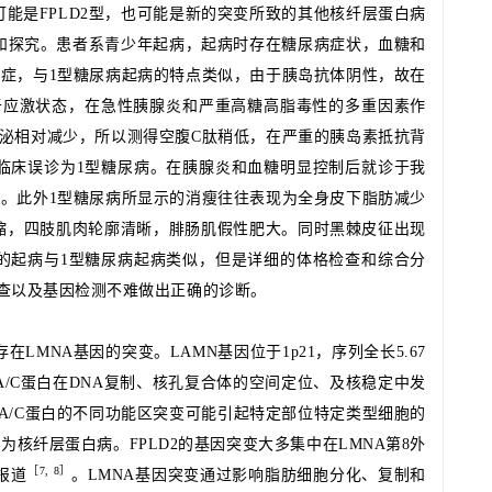
能是FPLD2型，也可能是新的突变所致的其他核纤层蛋白病
访和探究。患者系青少年起病，起病时存在糖尿病症状，血糖和
酮症，与1型糖尿病起病的特点类似，由于胰岛抗体阴性，故在
处于应激状态，在急性胰腺炎和严重高糖高脂毒性的多重因素作
分泌相对减少，所以测得空腹C肽稍低，在严重的胰岛素抵抗背
临床误诊为1型糖尿病。在胰腺炎和血糖明显控制后就诊于我
抗。此外1型糖尿病所显示的消瘦往往表现为全身皮下脂肪减少
缩，四肢肌肉轮廓清晰，腓肠肌假性肥大。同时黑棘皮征出现
的起病与1型糖尿病起病类似，但是详细的体格检查和综合分
查以及基因检测不难做出正确的诊断。
存在LMNA基因的突变。
LAMN基因位于1p21，序列全长5.67
in A/C蛋白在DNA复制、核孔复合体的空间定位、及核稳定中发
in A/C蛋白的不同功能区突变可能引起特定部位特定类型细胞的
称为核纤层蛋白病。
FPLD2的基因突变大多集中在LMNA第8外
［
7, 8］
报道
。
LMNA基因突变通过影响脂肪细胞分化、复制和