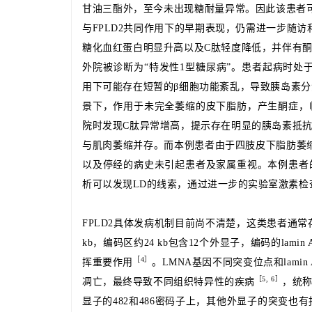
甘油三酯外，至今未出现糖耐量异常。因此该患者可
与FPLD2共同作用下的早期表现，仍需进一步随
糖化血红蛋白明显升高以及C肽轻度降低，并伴有
外院被诊断为“特发性1型糖尿病”。患者起病时
用下可能存在短暂的β细胞功能紊乱，导致胰岛素
景下，作用于未完全萎缩的皮下脂肪，产生酮症，
院时发现C肽异常增高，提示存在明显的胰岛素抵
与肌肉萎缩并存。而本例患者由于四肢皮下脂肪萎
以及停经的病史未引起患者及家属重视。本例患者
析可以发现LD的线索，通过进一步的实验室激素检
FPLD2具体发病机制目前尚不清楚，这类患者通常
kb，编码区约24 kb包含12个外显子，编码的lam
［
4］
挥重要作用
。
LMNA基因不同突变位点和lam
［
5, 6］
凋亡，最终导致不同组织特异性的疾病
，统
显子的482和486密码子上，其他外显子的突变也有