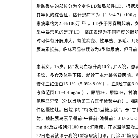
脂肪丢失的部位分为全身性LD和局部性LD，根据
其罕见的综合征，估计患病率为（1.3~4.7）/100万，家族性部分
［
2］
患病率约为2.84/100万
。LD多于青春期起病，
型中最常见的是FPLD，临床表现为不同程度的
时可伴有肝脾肿大，肾脏病变、性早熟、多毛、月
胰岛素抵抗，临床容易被误诊为2型糖尿病，但目前
患者女，15岁。因“发现血糖升高10个月”入院，患
多饮、多食及体重下降，就诊于本地某省级医院。查空腹血糖1
糖化血红蛋白15.1%（5.0%~8.0%），血β羟丁酸3 074.2
考值范围1.1~4.4 ng/ml），尿酮3+，尿糖3+，甘油三
见明显异常（外送当地第三方医学检验中心）。胸
件区囊性灶。出院诊断“特发性1型糖尿病”，予“甘
射，赖脯胰岛素早餐前-午餐前-晚餐前：3 U-6 U-3
mg tid及西格列汀100 mg qd”降糖，在家监测空腹血糖6.
22日患者就诊于我院1型糖尿病门诊，门诊以“糖尿