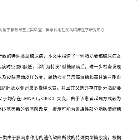
免疫学教育部重点实验室　国家代谢性疾病临床医学研究中心
所致的特殊类型糖尿病，本文中报道了一例脂肪萎缩糖尿病女
起病时空腹C肽低，诊断为特发1型糖尿病后，进一步检查发现
以及皮肤黑棘皮样改变，辅助检查显示高血糖和高甘油三酯血
脂肪肝及双侧卵巢多囊样改变。并且其父亲亦存在部分脂肪萎
存在LMNA Lys486Glu突变，由于该患者起病方式较为
AMN基因新的氨基酸改变，提示可能为家族性部分脂肪萎缩糖
tes，LD）是一类由于胰岛素作用的遗传缺陷所致的特殊类型糖尿病，根据