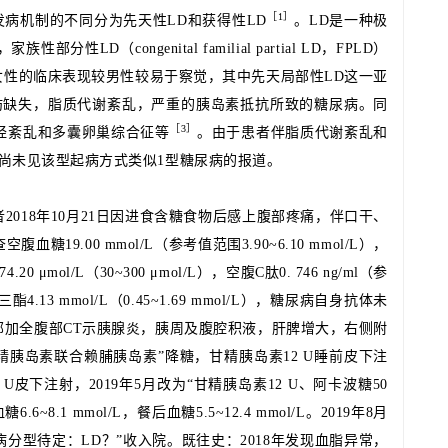
［
1］
发病机制的不同
分为先天性LD和获得性LD
。LD是一种极
性LD（congenital familial partial LD，FPLD）
女性的临床表现较男性较易于察觉，其中先天局部性LD这一亚
脂肪缺失，脂质代谢紊乱，严重的胰岛素抵抗所致的糖尿病。同
［
3］
经紊乱和多囊卵巢综合征等
。由于患者伴脂质代谢紊乱和
尚未见该型起病方式类似1型糖尿病的报道。
者2018年10月21日因进食含糖食物后感上腹部疼痛，伴口干、
9.00 mmol/L（参考值范围3.90~6.10 mmol/L），
0 μmol/L（30~300 μmol/L），空腹C肽0. 746 ng/ml（参
酯4.13 mmol/L（0.45~1.69 mmol/L），糖尿病自身抗体未
部加全腹部CT示胰腺炎，胰周及腹腔积液，肝脾增大，右侧附
精胰岛素联合赖脯胰岛素”降糖，甘精胰岛素12 U睡前皮下注
 U皮下注射，2019年5月改为“甘精胰岛素12 U、阿卡波糖50
6~8.1 mmol/L，餐后血糖5.5~12.4 mmol/L。2019年8月
病分型待定：LD？”收入院。既往史：2018年发现血脂异常，