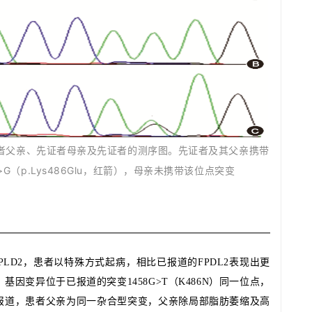
证者父亲、先证者母亲及先证者的测序图。先证者及其父亲携带
>G（p.Lys486Glu，红箭），母亲未携带该位点突变
LD2，患者以特殊方式起病，相比已报道的FPDL2表现出更
因变异位于已报道的突变1458G>T（K486N）同一位点，
报道，患者父亲为同一杂合型突变，父亲除局部脂肪萎缩及高