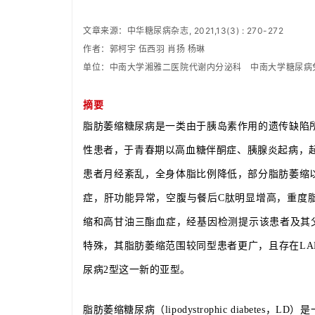
文章来源：
中华糖尿病杂志, 2021,13(3) : 270-272
作者：郭柯宇 伍西羽 肖扬 杨琳
单位：中南大学湘雅二医院代谢内分泌科　中南大学糖尿病
摘要
脂肪萎缩糖尿病是一类由于胰岛素作用的遗传缺陷
性患者，于青春期以高血糖伴酮症、胰腺炎起病，
患者月经紊乱，全身体脂比例降低，部分脂肪萎缩
症，肝功能异常，空腹与餐后C肽明显增高，重度
缩和高甘油三酯血症，经基因检测提示该患者及其父亲均
特殊，其脂肪萎缩范围较同型患者更广，且存在L
尿病2型这一新的亚型。
脂肪萎缩糖尿病（lipodystrophic diabe