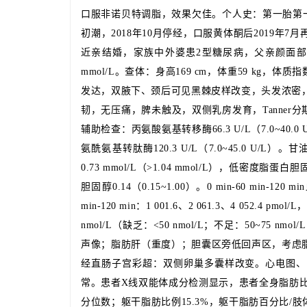
口服非诺贝特调脂，效果欠佳。个人史：第一胎第一产，
初潮，2018年10月停经，口服黄体酮后2019
近亲结婚，家族中外婆患2型糖尿病，父亲颜面部和
mmol/L。查体：身高169 cm，体重59 kg，体质指数2
发达，双腋下、颈后可见黑棘皮样改变，头发浓密，
韧，无压痛，脾未触及，双侧乳房发育，Tanner分
辅助检查：丙氨酸氨基转移酶66.3 U/L（7.0~40.0 U
氨酰氨基转肽酶120.3 U/L（7.0~45.0 U/L）。甘
0.73 mmol/L（>1.04 mmol/L），低密度脂蛋白胆
胆固醇0.14（0.15~1.00）。0 min-60 min-120 
min-120 min：1 001.6、2 061.3、4 052.4 pmo
nmol/L（缺乏：<50 nmol/L；不足：50~75 n
声像；脂肪肝（重度）；胆囊区旁低回声区，考虑
经直肠子宫彩超：双侧卵巢多囊样改变。心电图、
常。患者X线双能体成分检测显示，患者全身脂肪比
分位数；躯干脂肪比例15.3%，躯干脂肪百分比/肢