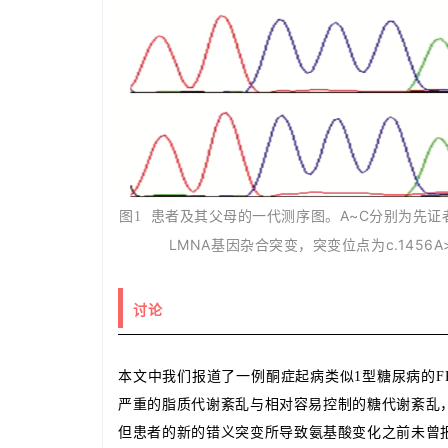
患者及其父母的一代测序图。A~C分别为先
图1
LMNA基因杂合突变，突变位点为c.1456A
讨论    
本文中我们报道了一例酮症起病类似1型糖尿病的FP
严重的脂质代谢紊乱与相对容易控制的糖代谢紊乱，基
但患者的新的错义突变所导致氨基酸变化之前未曾