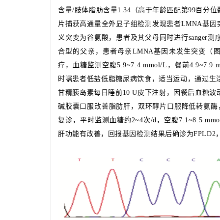
含量/肢体脂肪含量1.34（高于年龄匹配第99百
片捕获高通量全外显子组检测发现患者LMNA基因突变位点为
义突变为谷氨酸，患者及其父母同时进行sange
合型的父亲，患者母亲LMNA基因未发生突变（
疗，血糖监测空腹5.9~7.4 mmol/L，餐前4.9~7.9 mm
时嘱患者低盐低脂糖尿病饮食，适当运动，通过生
甘精胰岛素每日睡前10 U皮下注射，因餐后血糖
碱胶囊口服改善脂肪肝，双环醇片口服降低转氨酶
复诊，平时监测血糖约2~4次/d，空腹7.1~8.5 mmol/L
肝功能有改善，回报基因检测结果后确诊为FPLD