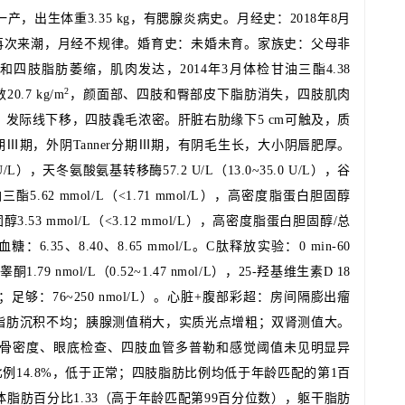
出生体重3.35 kg，有腮腺炎病史。月经史：2018年8月
年7月再次来潮，月经不规律。婚育史：未婚未育。家族史：父母非
四肢脂肪萎缩，肌肉发达，2014年3月体检甘油三酯4.38
2
0.7 kg/m
，颜面部、四肢和臀部皮下脂肪消失，四肢肌肉
发际线下移，四肢毳毛浓密。肝脏右肋缘下5 cm可触及，质
期Ⅲ期，外阴Tanner分期Ⅲ期，有阴毛生长，大小阴唇肥厚。
/L），天冬氨酸氨基转移酶57.2 U/L（13.0~35.0 U/L），谷
油三酯5.62 mmol/L（<1.71 mmol/L），高密度脂蛋白胆固醇
固醇3.53 mmol/L（<3.12 mmol/L），高密度脂蛋白胆固醇/总
min血糖：6.35、8.40、8.65 mmol/L。C肽释放实验：0 min-60
l/L，睾酮1.79 nmol/L（0.52~1.47 nmol/L），25-羟基维生素D 18
mol/L；足够：76~250 nmol/L）。心脏+腹部彩超：房间隔膨出瘤
脂肪沉积不均；胰腺测值稍大，实质光点增粗；双肾测值大。
骨密度、眼底检查、四肢血管多普勒和感觉阈值未见明显异
例14.8%，低于正常；四肢脂肪比例均低于年龄匹配的第1百
体脂肪百分比1.33（高于年龄匹配第99百分位数），躯干脂肪