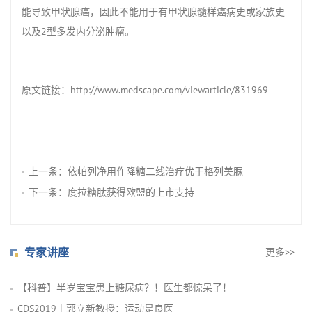
能导致甲状腺癌，因此不能用于有甲状腺髓样癌病史或家族史
以及2型多发内分泌肿瘤。
原文链接：
http://www.medscape.com/viewarticle/831969
上一条：
依帕列净用作降糖二线治疗优于格列美脲
下一条：
度拉糖肽获得欧盟的上市支持
专家讲座
更多>>
【科普】半岁宝宝患上糖尿病？！医生都惊呆了！
CDS2019｜郭立新教授：运动是良医