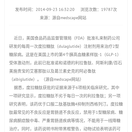
发布时间：2014-09-23 16:32:20
浏览次数：19787次
来源：源自medscape网站
近日，美国食品药品监督管理局（FDA）批准礼来制药公司
研发的每周一次度拉糖肽（dulaglutide）注射剂用来治疗2型
糖尿病。这是在美国上市的第4个胰高血糖素样肽-1（GLP-1）
受体激动剂，此前已批准诺和诺德的利拉鲁肽、阿斯利康/百石
美施贵宝的艾塞那肽以及葛兰素史克的阿必鲁肽
（albiglutide）。（源自medscape网站）
据悉，度拉糖肽获批的证据来源于6项相关临床研究，其中
一项研究显示，度拉糖肽不劣于每日一次的利拉鲁肽；另一项
研究表明，该药优于口服二肽基肽酶4抑制剂西格列汀。度拉糖
肽最常见的不良反应是胃肠道不良反应，禁用于1型糖尿病、糖
尿病酮症酸中毒、严重胃肠道疾病等情况，不能用于一线降糖
治疗。同时，该药说明书附带黑框警告，动物试验表明该药可